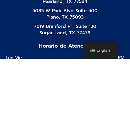
Pearland, TX 77584
5085 W Park Blvd Suite 500
Plano, TX 75093
7619 Branford Pl., Suite 120
Sugar Land, TX 77479
Horario de Atención
English
Lun-Vie
8:00 AM - 10:00 PM
Sabádos
8:00 AM - 10:00 PM
Domingos
8:00 AM - 10:00 PM
Facebook-
Instagram
Tiktok
Linkedin
Youtube
f