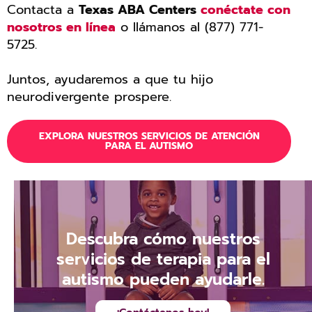
Contacta a
Texas ABA Centers
conéctate con
nosotros en línea
o llámanos al (877) 771-
5725.
Juntos, ayudaremos a que tu hijo
neurodivergente prospere.
EXPLORA NUESTROS SERVICIOS DE ATENCIÓN
PARA EL AUTISMO
Descubra cómo nuestros
servicios de terapia para el
autismo pueden ayudarle.